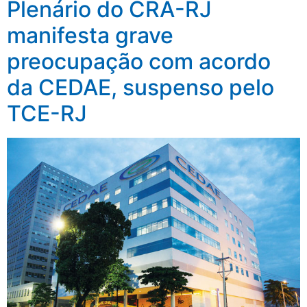
Plenário do CRA-RJ
manifesta grave
preocupação com acordo
da CEDAE, suspenso pelo
TCE-RJ