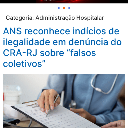
Categoria:
Administração Hospitalar
ANS reconhece indícios de
ilegalidade em denúncia do
CRA-RJ sobre “falsos
coletivos”