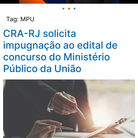
Tag:
MPU
CRA-RJ solicita
impugnação ao edital de
concurso do Ministério
Público da União