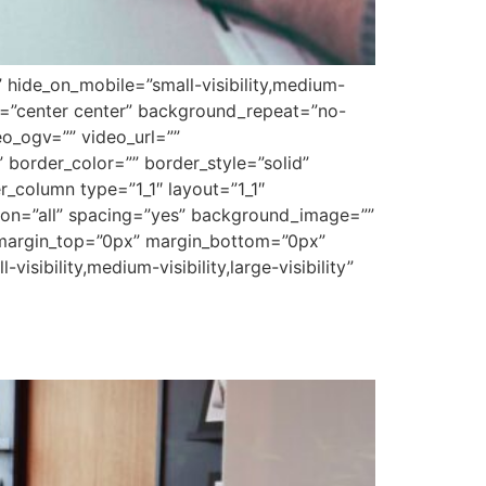
 hide_on_mobile=”small-visibility,medium-
on=”center center” background_repeat=”no-
o_ogv=”” video_url=””
border_color=”” border_style=”solid”
r_column type=”1_1″ layout=”1_1″
tion=”all” spacing=”yes” background_image=””
 margin_top=”0px” margin_bottom=”0px”
sibility,medium-visibility,large-visibility”