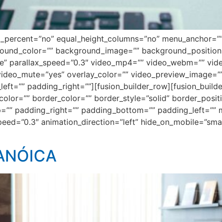
ed_percent=”no” equal_height_columns=”no” menu_anchor=””
background_color=”” background_image=”” background_positi
e” parallax_speed=”0.3″ video_mp4=”” video_webm=”” vide
video_mute=”yes” overlay_color=”” video_preview_image=”” 
t=”” padding_right=””][fusion_builder_row][fusion_builde
olor=”” border_color=”” border_style=”solid” border_posi
=”” padding_right=”” padding_bottom=”” padding_left=””
ed=”0.3″ animation_direction=”left” hide_on_mobile=”small-vi
ANÓICA