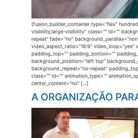
[fusion_builder_container type=”flex” hundr
visibility,large-visibility” class=”” id=”” 
repeat” fade=”no” background_parallax=”non
video_aspect_ratio=”16:9″ video_loop=”yes” 
padding_top=”” padding_bottom=”” padding_lef
background_position=”left top” background_c
background_repeat=”no-repeat” padding_top
class=”” id=”” animation_type=”” animation_spe
center_content=”no” […]
A ORGANIZAÇÃO PAR