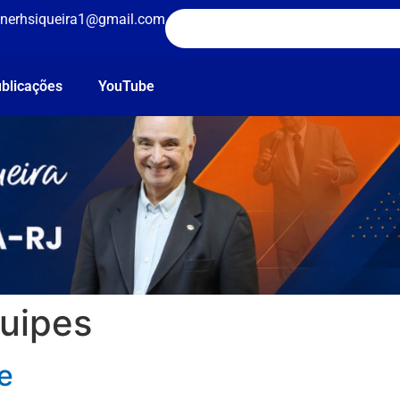
nerhsiqueira1@gmail.com
blicações
YouTube
uipes
e