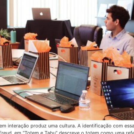
 interação produz uma cultura. A identificação com essa 
*Freud, em “Totem e Tabu” descreve o totem como uma refe