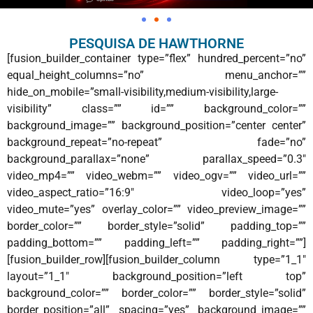
PESQUISA DE HAWTHORNE
[fusion_builder_container type=”flex” hundred_percent=”no”
equal_height_columns=”no” menu_anchor=””
hide_on_mobile=”small-visibility,medium-visibility,large-
visibility” class=”” id=”” background_color=””
background_image=”” background_position=”center center”
background_repeat=”no-repeat” fade=”no”
background_parallax=”none” parallax_speed=”0.3″
video_mp4=”” video_webm=”” video_ogv=”” video_url=””
video_aspect_ratio=”16:9″ video_loop=”yes”
video_mute=”yes” overlay_color=”” video_preview_image=””
border_color=”” border_style=”solid” padding_top=””
padding_bottom=”” padding_left=”” padding_right=””]
[fusion_builder_row][fusion_builder_column type=”1_1″
layout=”1_1″ background_position=”left top”
background_color=”” border_color=”” border_style=”solid”
border_position=”all” spacing=”yes” background_image=””