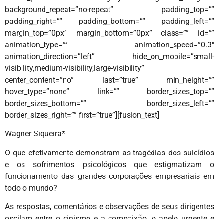
background_repeat=”no-repeat” padding_top=””
padding_right=”” padding_bottom=”” padding_left=””
margin_top=”0px” margin_bottom=”0px” class=”” id=””
animation_type=”” animation_speed=”0.3″
animation_direction=”left” hide_on_mobile=”small-
visibility,medium-visibility,large-visibility”
center_content=”no” last=”true” min_height=””
hover_type=”none” link=”” border_sizes_top=””
border_sizes_bottom=”” border_sizes_left=””
border_sizes_right=”” first=”true”][fusion_text]
Wagner Siqueira*
O que efetivamente demonstram as tragédias dos suicídios
e os sofrimentos psicológicos que estigmatizam o
funcionamento das grandes corporações empresariais em
todo o mundo?
As respostas, comentários e observações de seus dirigentes
oscilam entre o cinismo e a compaixão, o apelo urgente e