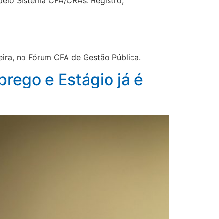
pelo Sistema CFA/CRAs. Registro,
eira, no Fórum CFA de Gestão Pública.
rego e Estágio já é