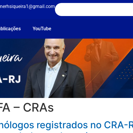
nerhsiqueira1@gmail.com
blicações
YouTube
FA – CRAs
nólogos registrados no CRA-R