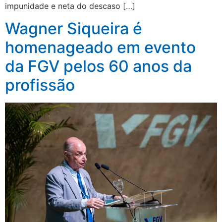
impunidade e neta do descaso […]
Wagner Siqueira é
homenageado em evento
da FGV pelos 60 anos da
profissão