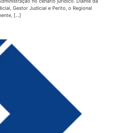
ministração no cenário jurídico. Diante da
ial, Gestor Judicial e Perito, o Regional
ente, […]