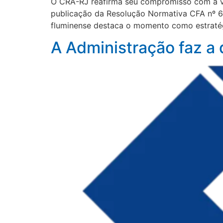
O CRA-RJ reafirma seu compromisso com a val
publicação da Resolução Normativa CFA nº 684
fluminense destaca o momento como estratég
A Administração faz a 