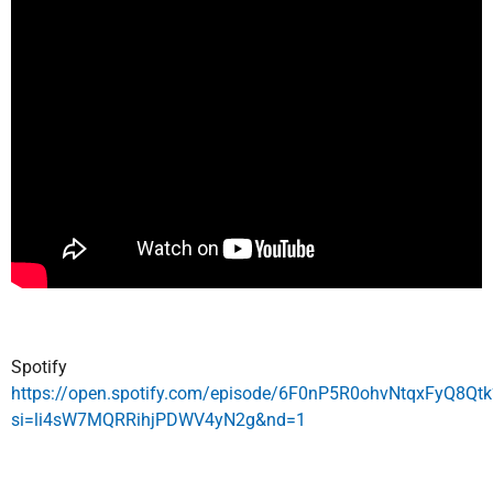
Spotify
https://open.spotify.com/episode/6F0nP5R0ohvNtqxFyQ8Qtk
si=li4sW7MQRRihjPDWV4yN2g&nd=1