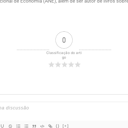
onal de Economia (ANE), além de ser autor de livros sobr
0
Classificação do arti
go
{}
[+]