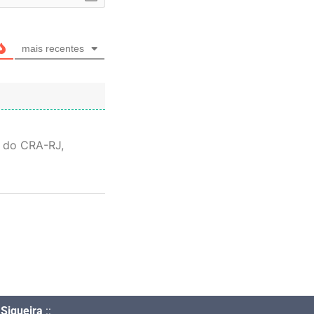
mais recentes
e do CRA-RJ,
Siqueira
::