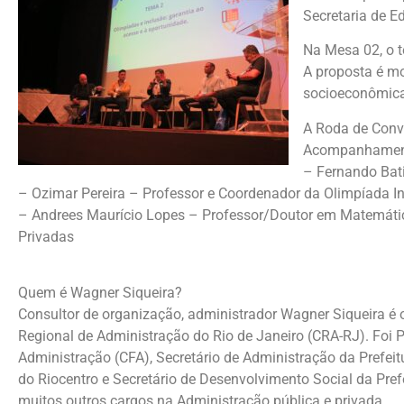
Secretaria de E
Na Mesa 02, o t
A proposta é mo
socioeconômica,
A Roda de Conv
Acompanhamento
– Fernando Bat
– Ozimar Pereira – Professor e Coordenador da Olimpíada I
– Andrees Maurício Lopes – Professor/Doutor em Matemátic
Privadas
Quem é Wagner Siqueira?
Consultor de organização, administrador Wagner Siqueira é 
Regional de Administração do Rio de Janeiro (CRA-RJ). Foi 
Administração (CFA), Secretário de Administração da Prefeitu
do Riocentro e Secretário de Desenvolvimento Social da Prefe
muitos outros cargos na Administração pública e privada.