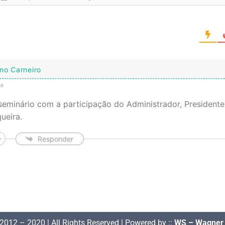
no Carneiro
ás
seminário com a participação do Administrador, President
ueira.
Responder
2012 – 2020 | All Rights Reserved | Powered by ::
WS – Wagner 