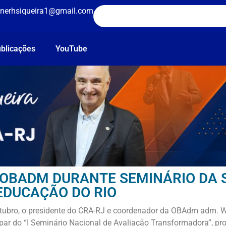
nerhsiqueira1@gmail.com
blicações
YouTube
 OBADM DURANTE SEMINÁRIO DA 
EDUCAÇÃO DO RIO
utubro, o presidente do CRA-RJ e coordenador da OBAdm adm. W
ipar do “I Seminário Nacional de Avaliação Transformadora”, p