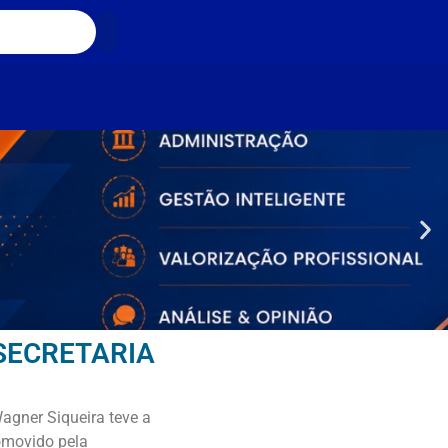
SECRETARIA
agner Siqueira teve a
romovido pela