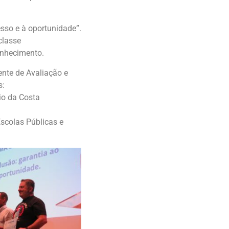
esso e à oportunidade”.
classe
onhecimento.
nte de Avaliação e
s:
io da Costa
scolas Públicas e