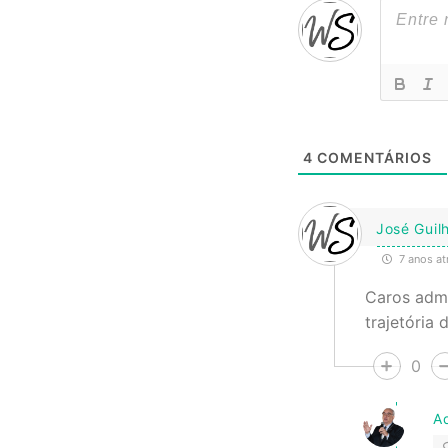
4
COMENTÁRIOS
José Guil
7 anos at
Caros admi
trajetória
0
A