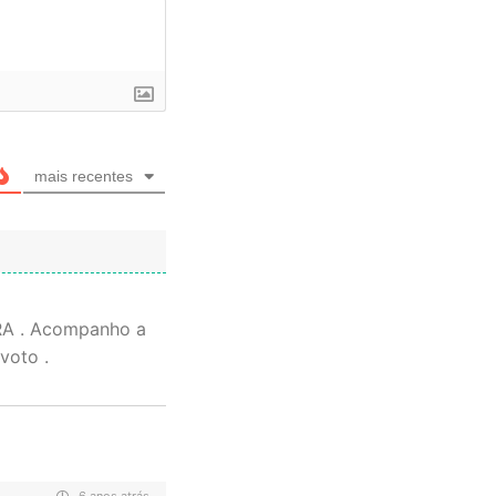
mais recentes
RA . Acompanho a
voto .
6 anos atrás