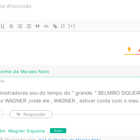
{}
[+]
herme de Moraes Neto
rás
nistradores sou do tempo do ” grande. ” BELMIRO SIQUEI
 do WAGNER ,onde ele , WAGNER , estiver conte com o meu 
Responder
dm. Wagner Siqueira
Autor
Responder para
José Guilherme de Moraes Neto