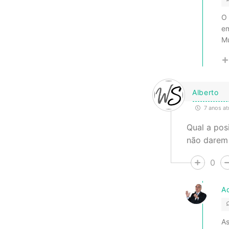
O 
e
Mu
Alberto
7 anos at
Qual a pos
não darem 
0
A
As