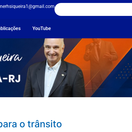
nerhsiqueira1@gmail.com
blicações
YouTube
ara o trânsito