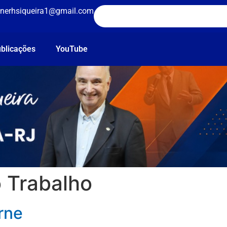
nerhsiqueira1@gmail.com
blicações
YouTube
o Trabalho
rne