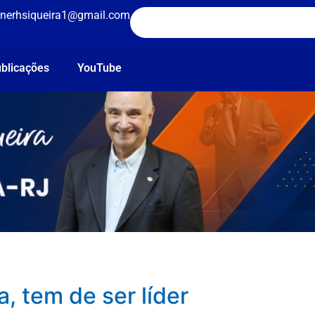
nerhsiqueira1@gmail.com
blicações
YouTube
, tem de ser líder