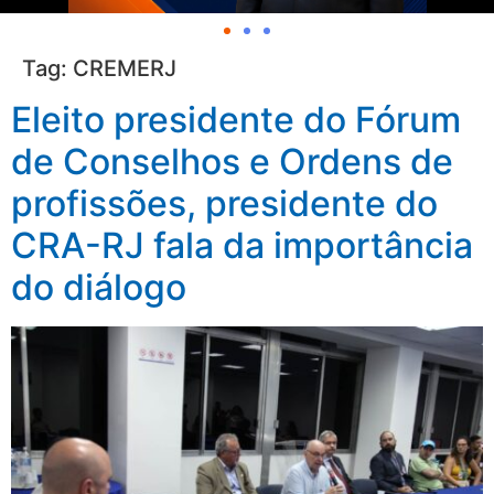
Tag:
CREMERJ
Eleito presidente do Fórum
de Conselhos e Ordens de
profissões, presidente do
CRA-RJ fala da importância
do diálogo