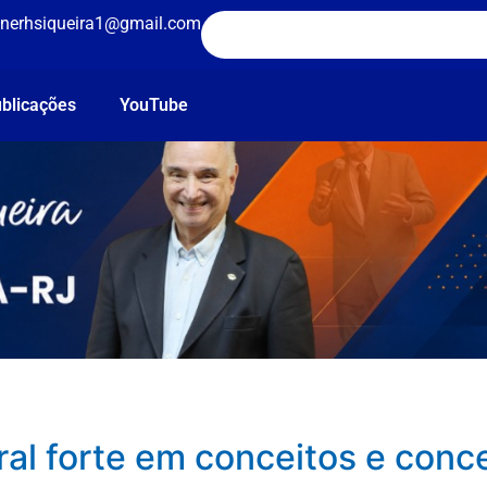
nerhsiqueira1@gmail.com
blicações
YouTube
ral forte em conceitos e con