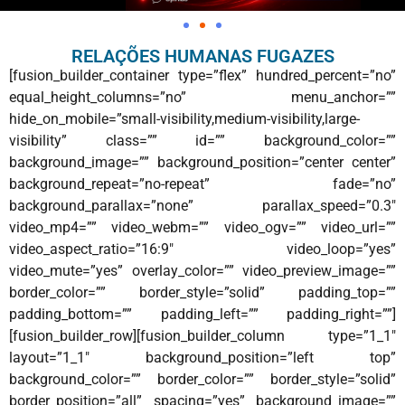
RELAÇÕES HUMANAS FUGAZES
[fusion_builder_container type=”flex” hundred_percent=”no”
equal_height_columns=”no” menu_anchor=””
hide_on_mobile=”small-visibility,medium-visibility,large-
visibility” class=”” id=”” background_color=””
background_image=”” background_position=”center center”
background_repeat=”no-repeat” fade=”no”
background_parallax=”none” parallax_speed=”0.3″
video_mp4=”” video_webm=”” video_ogv=”” video_url=””
video_aspect_ratio=”16:9″ video_loop=”yes”
video_mute=”yes” overlay_color=”” video_preview_image=””
border_color=”” border_style=”solid” padding_top=””
padding_bottom=”” padding_left=”” padding_right=””]
[fusion_builder_row][fusion_builder_column type=”1_1″
layout=”1_1″ background_position=”left top”
background_color=”” border_color=”” border_style=”solid”
border_position=”all” spacing=”yes” background_image=””