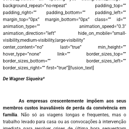
background_repeat=”no-repeat” padding_top=””
padding_right=”” padding_bottom=”” padding_left=””
margin_top=”0px” margin_bottom=”0px” class=”” id=””
animation_type=”” animation_speed=”0.3″
animation_direction=”left” hide_on_mobile=”small-
visibility,medium-visibility,large-visibility”
center_content=”no” last=”true” min_height=””
hover_type=”none” link=”” border_sizes_top=””
border_sizes_bottom=”” border_sizes_left=””
border_sizes_right=”” first=”true”][fusion_text]
De Wagner Siqueira*
As empresas crescentemente impõem aos seus
membros custos inavaliáveis de perda da convivência em
família
. Não só as viagens longas e frequentes, mas o
trabalho levado para casa ou as convocações à intervenção
imediata para resolver crises de última hora sequestram