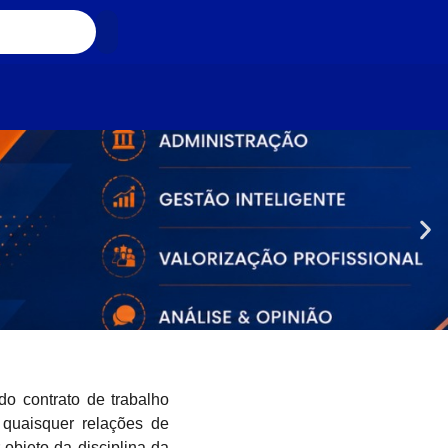
do contrato de trabalho
quaisquer relações de
objeto da disciplina da