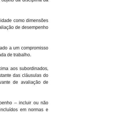
duidade como dimensões
valiação de desempenho
sado a um compromisso
ada de trabalho.
xima aos subordinados,
stante das cláusulas do
evante de avaliação de
penho – incluir ou não
 incluídos em normas e