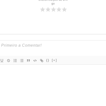
go
{}
[+]