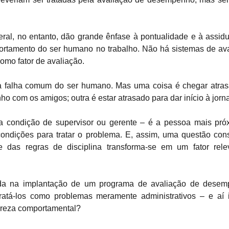
ral, no entanto, dão grande ênfase à pontualidade e à assi
ortamento do ser humano no trabalho. Não há sistemas de a
omo fator de avaliação.
a falha comum do ser humano. Mas uma coisa é chegar atra
o com os amigos; outra é estar atrasado para dar início à jorn
a condição de supervisor ou gerente – é a pessoa mais pró
ondições para tratar o problema. E, assim, uma questão con
 e das regras de disciplina transforma-se em um fator rel
tada na implantação de um programa de avaliação de desem
ratá-los como problemas meramente administrativos – e aí
ureza comportamental?