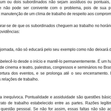
 um ou dois subordinados não sejam assíduos ou pontuais,
te não pode ser conivente com o problema, pois de sua pr
 manutenção de um clima de trabalho de respeito aos comprom
urar-se de que os subordinados cheguem ao trabalho no horár
rovidências:
da jornada, não só educará pelo seu exemplo como não deixará 
abelecê-lo desde o início e mantê-lo permanentemente. É um há
 de cinema e teatro, palestras, congressos e seminários no Bra
bertura dos eventos, e se prolonga até o seu encerramento. 
 relações de trabalho.
 inequívoca. Pontualidade e assiduidade são questões básic
ato de trabalho estabelecido entre as partes. Razões legít
uestão pessoal. Se não for assim, essas faltas não são ace