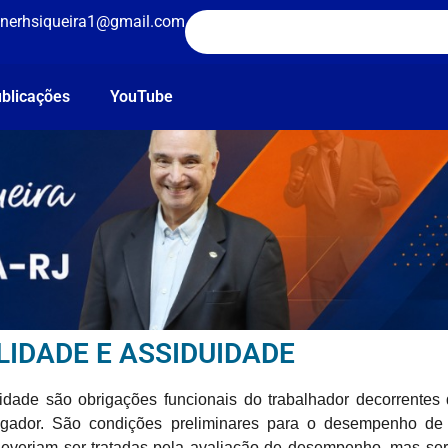
nerhsiqueira1@gmail.com
blicações
YouTube
IDADE E ASSIDUIDADE
idade são obrigações funcionais do trabalhador decorrentes 
ador. São condições preliminares para o desempenho de 
everiam ser tratadas pela avaliação de desempenho, mas ser 