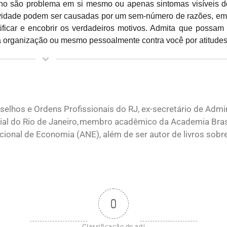
balho são problema em si mesmo ou apenas sintomas visíveis 
tividade podem ser causadas por um sem-número de razões, em
ificar e encobrir os verdadeiros motivos. Admita que possam
da organização ou mesmo pessoalmente contra você por atitude
elhos e Ordens Profissionais do RJ, ex-secretário de Admi
ial do Rio de Janeiro, membro acadêmico da Academia Brasi
onal de Economia (ANE), além de ser autor de livros sobr
0
Classificação do arti