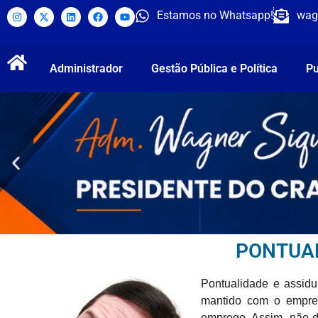
Estamos no Whatsapp!
wag
Administrador
Gestão Pública e Política
Pu
PONTUAL
Pontualidade e assidu
mantido com o empreg
emprego. Assim, não d