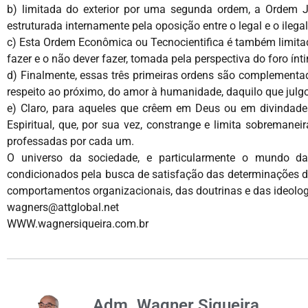
b) limitada do exterior por uma segunda ordem, a Ordem Ju
estruturada internamente pela oposição entre o legal e o ileg
c) Esta Ordem Econômica ou Tecnocientifica é também limitada,
fazer e o não dever fazer, tomada pela perspectiva do foro ínt
d) Finalmente, essas três primeiras ordens são complementad
respeito ao próximo, do amor à humanidade, daquilo que julg
e) Claro, para aqueles que crêem em Deus ou em divindade
Espiritual, que, por sua vez, constrange e limita sobreman
professadas por cada um.
O universo da sociedade, e particularmente o mundo das
condicionados pela busca de satisfação das determinações da h
comportamentos organizacionais, das doutrinas e das ideologia
wagners@attglobal.net
WWW.wagnersiqueira.com.br
Adm. Wagner Siqueira