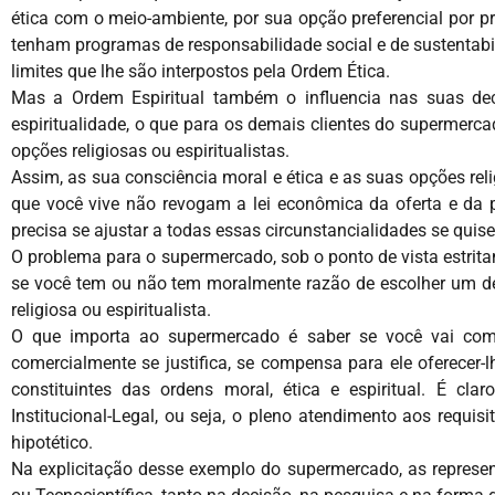
ética com o meio-ambiente, por sua opção preferencial por 
tenham programas de responsabilidade social e de sustentab
limites que lhe são interpostos pela Ordem Ética.
Mas a Ordem Espiritual também o influencia nas suas de
espiritualidade, o que para os demais clientes do superme
opções religiosas ou espiritualistas.
Assim, as sua consciência moral e ética e as suas opções reli
que você vive não revogam a lei econômica da oferta e da
precisa se ajustar a todas essas circunstancialidades se quiser 
O problema para o supermercado, sob o ponto de vista estrita
se você tem ou não tem moralmente razão de escolher um de
religiosa ou espiritualista.
O que importa ao supermercado é saber se você vai compr
comercialmente se justifica, se compensa para ele oferecer-lh
constituintes das ordens moral, ética e espiritual. É clar
Institucional-Legal, ou seja, o pleno atendimento aos requis
hipotético.
Na explicitação desse exemplo do supermercado, as represent