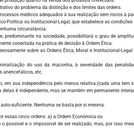
 de produção quanto na venda dos produtos oferecidos.
trativo do problema da distinção e dos limites das ordens.
 processos médicos adequados à sua realização sem riscos à pac
o-Política ou Institucional-Legal, que estabelece as condições 
nenhuma circunstância.
ue, predominante na sociedade, possibilitará o grau de amplit
mente conectada na prática de decisão à Ordem Ética.
erosamente sobre as Ordens Ética, Moral e Institucional-Legal 
minalização do uso da maconha, à severidade das penalida
 anencefálicos, etc.
, em sua independência pelo menos relativa (cada uma tem su
 delas é independente, mas se mantêm em permanente interaçã
 auto-suficiente. Nenhuma se basta por si mesma.
r essas cinco ordens: a) a Ordem Econômica ou
e o possível e o impossível de ser realizado, mas, por isso me