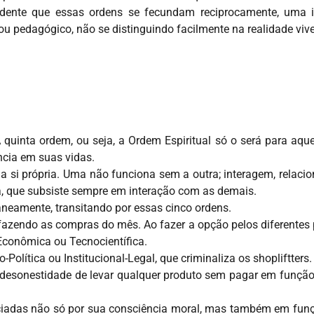
idente que essas ordens se fecundam reciprocamente, uma in
o ou pedagógico, não se distinguindo facilmente na realidade vive
 quinta ordem, ou seja, a Ordem Espiritual só o será para aqu
ncia em suas vidas.
 a si própria. Uma não funciona sem a outra; interagem, relaci
a, que subsiste sempre em interação com as demais.
aneamente, transitando por essas cinco ordens.
fazendo as compras do mês. Ao fazer a opção pelos diferentes 
Econômica ou Tecnocientífica.
Política ou Institucional-Legal, que criminaliza os shopliftters.
a desonestidade de levar qualquer produto sem pagar em função
nciadas não só por sua consciência moral, mas também em fu