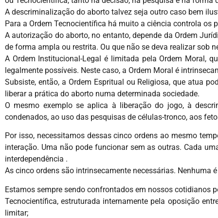
ou Tecnocientífica, tanto na decisão, na pesquisa e na forma
A descriminalização do aborto talvez seja outro caso bem ilus
Para a Ordem Tecnocientífica há muito a ciência controla os
A autorização do aborto, no entanto, depende da Ordem Jurídic
de forma ampla ou restrita. Ou que não se deva realizar sob 
A Ordem Institucional-Legal é limitada pela Ordem Moral, q
legalmente possíveis. Neste caso, a Ordem Moral é intrinseca
Subsiste, então, a Ordem Espritual ou Religiosa, que atua pod
liberar a prática do aborto numa determinada sociedade.
O mesmo exemplo se aplica à liberação do jogo, à descri
condenados, ao uso das pesquisas de células-tronco, aos fetos
Por isso, necessitamos dessas cinco ordens ao mesmo tempo
interação. Uma não pode funcionar sem as outras. Cada uma
interdependência .
As cinco ordens são intrinsecamente necessárias. Nenhuma é
Estamos sempre sendo confrontados em nossos cotidianos po
Tecnocientífica, estruturada internamente pela oposição entr
limitar;