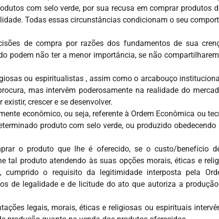
produtos com selo verde, por sua recusa em comprar produtos 
ilidade. Todas essas circunstâncias condicionam o seu comport
cisões de compra por razões dos fundamentos de sua crenç
rcado podem não ter a menor importância, se não compartilha
giosas ou espiritualistas , assim como o arcabouço institucion
 procura, mas intervêm poderosamente na realidade do mercad
existir, crescer e se desenvolver.
mente econômico, ou seja, referente à Ordem Econômica ou tecn
terminado produto com selo verde, ou produzido obedecendo 
ar o produto que lhe é oferecido, se o custo/benefício de
e tal produto atendendo às suas opções morais, éticas e religi
o, cumprido o requisito da legitimidade interposta pela Ord
itos de legalidade e de licitude do ato que autoriza a produç
ações legais, morais, éticas e religiosas ou espirituais inte