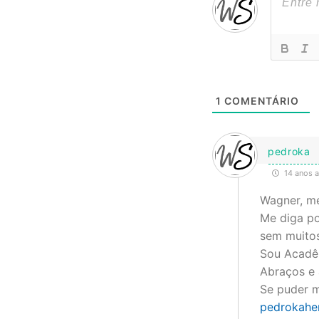
1
COMENTÁRIO
pedroka
14 anos a
Wagner, me
Me diga po
sem muitos
Sou Acadêm
Abraços e
Se puder m
pedrokahe