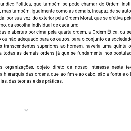
rídico-Politica, que também se pode chamar de Ordem Instit
al, mas também, igualmente como as demais, incapaz de se auto-l
 por sua vez, do exterior pela Ordem Moral, que se efetiva pel
imo, da escolha individual de cada um;
as e abertas por cima pela quarta ordem, a Ordem Ética, ou se
o ou não adequado para os outros, para o conjunto da sociedad
s transcendentes superiores ao homem, haveria uma quinta o
eira todas as demais ordens já que se fundamenta nos postula
 organizações, objeto direto de nosso interesse neste te
ierarquia das ordens, que, ao fim e ao cabo, são a fonte e o l
s, das teorias e das práticas.