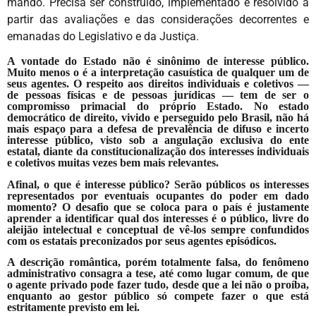
mando. Precisa ser construído, implementado e resolvido a
partir das avaliações e das considerações decorrentes e
emanadas do Legislativo e da Justiça.
A vontade do Estado não é sinônimo de interesse público.
Muito menos o é a interpretação casuística de qualquer um de
seus agentes. O respeito aos direitos individuais e coletivos —
de pessoas físicas e de pessoas jurídicas — tem de ser o
compromisso primacial do próprio Estado. No estado
democrático de direito, vivido e perseguido pelo Brasil, não há
mais espaço para a defesa de prevalência de difuso e incerto
interesse público, visto sob a angulação exclusiva do ente
estatal, diante da constitucionalização dos interesses individuais
e coletivos muitas vezes bem mais relevantes.
Afinal, o que é interesse público? Serão públicos os interesses
representados por eventuais ocupantes do poder em dado
momento? O desafio que se coloca para o país é justamente
aprender a identificar qual dos interesses é o público, livre do
aleijão intelectual e conceptual de vê-los sempre confundidos
com os estatais preconizados por seus agentes episódicos.
A descrição romântica, porém totalmente falsa, do fenômeno
administrativo consagra a tese, até como lugar comum, de que
o agente privado pode fazer tudo, desde que a lei não o proíba,
enquanto ao gestor público só compete fazer o que está
estritamente previsto em lei.