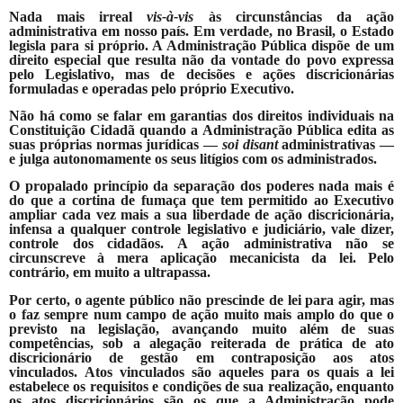
Nada mais irreal
vis-à-vis
às circunstâncias da ação
administrativa em nosso país. Em verdade, no Brasil, o Estado
legisla para si próprio. A Administração Pública dispõe de um
direito especial que resulta não da vontade do povo expressa
pelo Legislativo, mas de decisões e ações discricionárias
formuladas e operadas pelo próprio Executivo.
Não há como se falar em garantias dos direitos individuais na
Constituição Cidadã quando a Administração Pública edita as
suas próprias normas jurídicas —
soi disant
administrativas —
e julga autonomamente os seus litígios com os administrados.
O propalado princípio da separação dos poderes nada mais é
do que a cortina de fumaça que tem permitido ao Executivo
ampliar cada vez mais a sua liberdade de ação discricionária,
infensa a qualquer controle legislativo e judiciário, vale dizer,
controle dos cidadãos. A ação administrativa não se
circunscreve à mera aplicação mecanicista da lei. Pelo
contrário, em muito a ultrapassa.
Por certo, o agente público não prescinde de lei para agir, mas
o faz sempre num campo de ação muito mais amplo do que o
previsto na legislação, avançando muito além de suas
competências, sob a alegação reiterada de prática de ato
discricionário de gestão em contraposição aos atos
vinculados. Atos vinculados são aqueles para os quais a lei
estabelece os requisitos e condições de sua realização, enquanto
os atos discricionários são os que a Administração pode