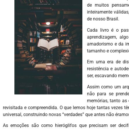
de muitos pensame
inteiramente válida
de nosso Brasil.
Cada livro é o pa
aprendizagem, algo
amadorismo e da im
tamanho e complexi
Em uma era de dist
resistência e autod
ser, escavando memó
Assim como um arque
não para se prend
memórias, tanto as 
revisitada e compreendida. O que lemos hoje tantas vezes t
universal, construindo novas “verdades” que antes não éramo
As emoções são como hieróglifos que precisam ser deci