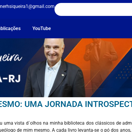
nerhsiqueira1@gmail.com
blicações
YouTube
MESMO: UMA JORNADA INTROSPEC
 uma vista d´olhos na minha biblioteca dos clássicos de adm
eólogo de mim mesmo. A cada livro levanta-se o pó dos anos, 