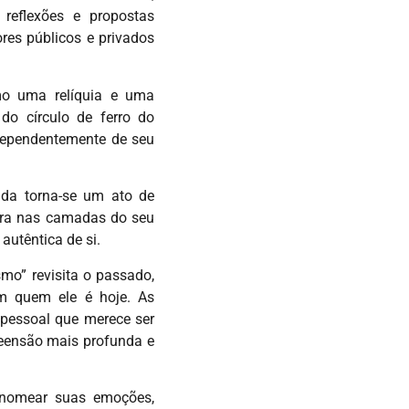
reflexões e propostas
ores públicos e privados
mo uma relíquia e uma
do círculo de ferro do
dependentemente de seu
nda torna-se um ato de
tura nas camadas do seu
utêntica de si.
mo” revisita o passado,
m quem ele é hoje. As
 pessoal que merece ser
reensão mais profunda e
 nomear suas emoções,