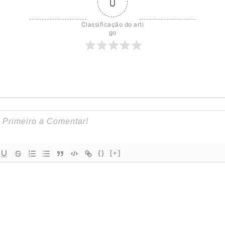
0
Classificação do arti
go
{}
[+]