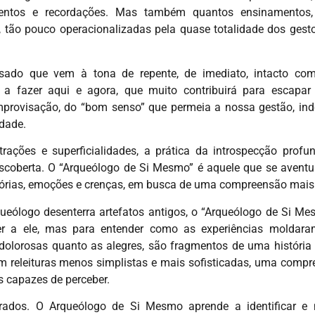
ntos e recordações. Mas também quantos ensinamentos, 
s, tão pouco operacionalizadas pela quase totalidade dos gest
ssado que vem à tona de repente, de imediato, intacto co
 a fazer aqui e agora, que muito contribuirá para escapar 
provisação, do “bom senso” que permeia a nossa gestão, in
dade.
rações e superficialidades, a prática da introspecção profu
escoberta. O “Arqueólogo de Si Mesmo” é aquele que se aven
rias, emoções e crenças, em busca de uma compreensão mais a
ólogo desenterra artefatos antigos, o “Arqueólogo de Si Mes
er a ele, mas para entender como as experiências moldara
dolorosas quanto as alegres, são fragmentos de uma história
êm releituras menos simplistas e mais sofisticadas, uma comp
s capazes de perceber.
frados. O Arqueólogo de Si Mesmo aprende a identificar e