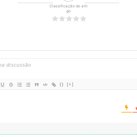
Classificação do arti
go
{}
[+]