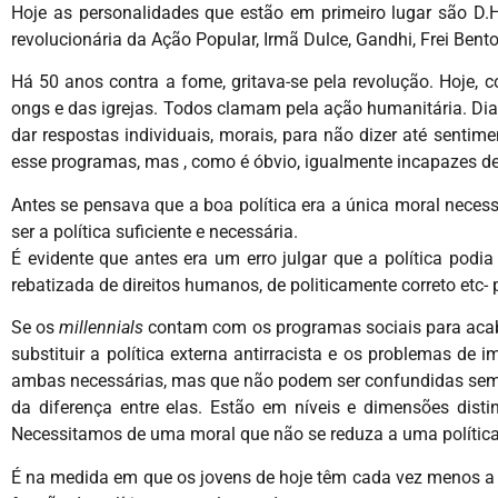
Hoje as personalidades que estão em primeiro lugar são D.H
revolucionária da Ação Popular, Irmã Dulce, Gandhi, Frei Bento,
Há 50 anos contra a fome, gritava-se pela revolução. Hoje, c
ongs e das igrejas. Todos clamam pela ação humanitária. Diant
dar respostas individuais, morais, para não dizer até sentim
esse programas, mas , como é óbvio, igualmente incapazes de
Antes se pensava que a boa política era a única moral necess
ser a política suficiente e necessária.
É evidente que antes era um erro julgar que a política podi
rebatizada de direitos humanos, de politicamente correto etc- p
Se os
millennials
contam com os programas sociais para aca
substituir a política externa antirracista e os problemas de 
ambas necessárias, mas que não podem ser confundidas sem 
da diferença entre elas. Estão em níveis e dimensões dist
Necessitamos de uma moral que não se reduza a uma polític
É na medida em que os jovens de hoje têm cada vez menos a 