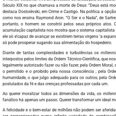
Século XIX no que chamava a morte de Deus: “Deus está mort
destaca Dostoiévski, em Crime e Castigo. Na politica a opção
como nos ensina Raymond Aron. “O Ser e o Nada”, de Sartre, 
portanto, o homem se constrói pelos seus próprios ato
acumulação capitalista nos mostra que o sistema capitalista 
ele só e’capaz de avançar se existirem terras virgens ‘a expa
só pode prosperar sugando sua alimentação do hospedeiro.
Diante de tantas complexidades e turbulências os
millenni
interpostos pelos limites da Ordem Técnico-Cientifica, que nos 
legalmente autorizado fazer ou não fazer; pela Ordem Moral, q
o permitido e o proibido pela nossa consciência ; pela Ord
humanidade, o que julgo adequado para os outros; pela Orde
postulados da fé e das crenças professadas por cada um.
Ao querer moralizar todos as dimensões da vida, os
millenn
fanático há apenas um passo. Querer transformar um ideal mor
A felicidade e o bem-estar de milhões não podem ser aferi