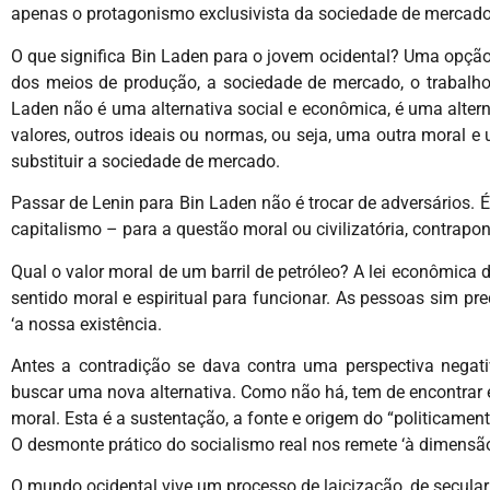
apenas o protagonismo exclusivista da sociedade de mercado
O que significa Bin Laden para o jovem ocidental? Uma opção
dos meios de produção, a sociedade de mercado, o trabalho 
Laden não é uma alternativa social e econômica, é uma altern
valores, outros ideais ou normas, ou seja, uma outra moral e
substituir a sociedade de mercado.
Passar de Lenin para Bin Laden não é trocar de adversários. É
capitalismo – para a questão moral ou civilizatória, contrapon
Qual o valor moral de um barril de petróleo? A lei econômica 
sentido moral e espiritual para funcionar. As pessoas sim pr
‘a nossa existência.
Antes a contradição se dava contra uma perspectiva negati
buscar uma nova alternativa. Como não há, tem de encontrar
moral. Esta é a sustentação, a fonte e origem do “politicament
O desmonte prático do socialismo real nos remete ‘à dimensã
O mundo ocidental vive um processo de laicização, de seculari