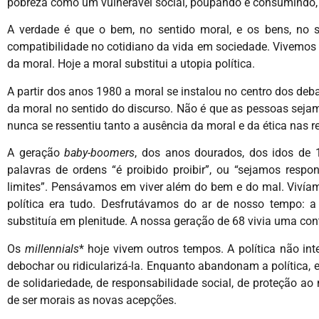
pobreza como um vulnerável social, poupando e consumindo,
A verdade é que o bem, no sentido moral, e os bens, no
compatibilidade no cotidiano da vida em sociedade. Vivemos ho
da moral. Hoje a moral substitui a utopia política.
A partir dos anos 1980 a moral se instalou no centro dos d
da moral no sentido do discurso. Não é que as pessoas sejam
nunca se ressentiu tanto a ausência da moral e da ética nas r
A geração
baby-boomers
, dos anos dourados, dos idos de 19
palavras de ordens “é proibido proibir”, ou “sejamos res
limites”. Pensávamos em viver além do bem e do mal. Vivíamos
política era tudo. Desfrutávamos do ar de nosso tempo: a m
substituía em plenitude. A nossa geração de 68 vivia uma co
Os
millennials
* hoje vivem outros tempos. A política não in
debochar ou ridicularizá-la. Enquanto abandonam a política
de solidariedade, de responsabilidade social, de proteção ao
de ser morais as novas acepções.