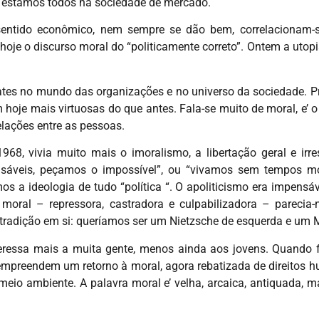
 estamos todos na sociedade de mercado.
 sentido econômico, nem sempre se dão bem, correlacionam
je o discurso moral do “politicamente correto”. Ontem a utopia
ebates no mundo das organizações e no universo da sociedade. 
 hoje mais virtuosas do que antes. Fala-se muito de moral, e’
elações entre as pessoas.
68, vivia muito mais o imoralismo, a libertação geral e irres
ponsáveis, peçamos o impossível”, ou “vivamos sem tempos m
 a ideologia de tudo “política “. O apoliticismo era impensáve
oral – repressora, castradora e culpabilizadora – parecia-n
ntradição em si: queríamos ser um Nietzsche de esquerda e um M
teressa mais a muita gente, menos ainda aos jovens. Quando f
, empreendem um retorno à moral, agora rebatizada de direitos
 meio ambiente. A palavra moral e’ velha, arcaica, antiquada,