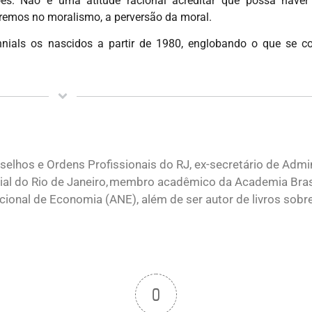
es. Não é uma atitude racional acreditar que possa haver 
remos no moralismo, a perversão da moral.
nials os nascidos a partir de 1980, englobando o que se 
elhos e Ordens Profissionais do RJ, ex-secretário de Admi
ial do Rio de Janeiro, membro acadêmico da Academia Brasi
onal de Economia (ANE), além de ser autor de livros sobr
0