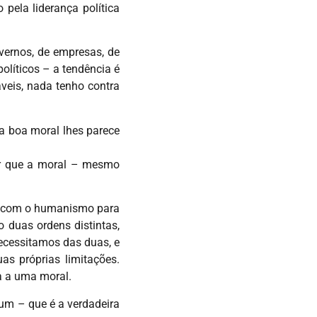
pela liderança política
overnos, de empresas, de
olíticos – a tendência é
áveis, nada tenho contra
ma boa moral lhes parece
tar que a moral – mesmo
m com o humanismo para
o duas ordens distintas,
ecessitamos das duas, e
as próprias limitações.
a a uma moral.
um – que é a verdadeira