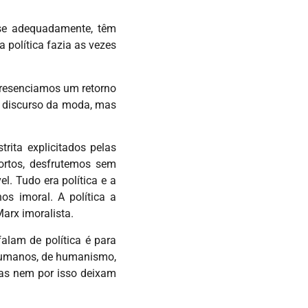
-se adequadamente, têm
 política fazia as vezes
Presenciamos um retorno
 o discurso da moda, mas
trita explicitados pelas
ortos, desfrutemos sem
l. Tudo era política e a
os imoral. A política a
arx imoralista.
alam de política é para
 humanos, de humanismo,
 mas nem por isso deixam