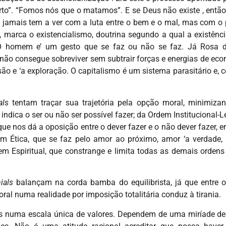
o”. “Fomos nós que o matamos”. E se Deus não existe , então
 jamais tem a ver com a luta entre o bem e o mal, mas com o pr
marca o existencialismo, doutrina segundo a qual a existência
s. O homem e’ um gesto que se faz ou não se faz. Já Rosa
não consegue sobreviver sem subtrair forças e energias de eco
nsão e ‘a exploração. O capitalismo é um sistema parasitário e, 
als
tentam traçar sua trajetória pela opção moral, minimizan
indica o ser ou não ser possível fazer; da Ordem Institucional-L
ue nos dá a oposição entre o dever fazer e o não dever fazer, en
em Ética, que se faz pelo amor ao próximo, amor ‘a verdade, ‘
m Espiritual, que constrange e limita todas as demais ordens
ials
balançam na corda bamba do equilibrista, já que entre o
al numa realidade por imposição totalitária conduz à tirania.
das numa escala única de valores. Dependem de uma miríade d