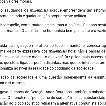
 dos valores morais.
lado saudamos os
millennials
porque empreendem um retorno 
nto de toda e qualquer ação propriamente política.
ral/corrupção, como muitos creem, mas a política. Os bons sen
 alarmantes. O apoliticismo humanista bem-pensante é o vazio
guida pela geração moral ou do tudo humanitário, começa ag
drama de parte expressiva dos
millennials
hoje: não é passar de
o essencialmente moral , o que você faz pelos mais necessi
uas questões ligadas, porém distintas, mas que se interpenetr
ionaliza ao nível da realidade do cotidiano da sociedade.
ção da sociedade e’ uma questão independente da espiritu
mar a si mesmo.
ulgava ‘à época da Geração Anos Dourados, também a sabedoria 
osa. O monotema “politicamente correto” implica substanciais 
ção do bloco soviético retiraram a alternativa comunista ao c