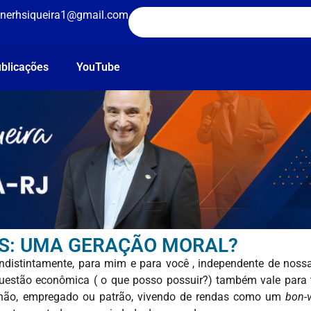
nerhsiqueira1@gmail.com
blicações
YouTube
S: UMA GERAÇÃO MORAL?
ndistintamente, para mim e para você , independente de nossas
 A questão econômica ( o que posso possuir?) também vale par
não, empregado ou patrão, vivendo de rendas como um
bon-v