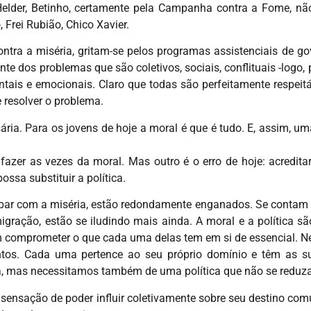
elder, Betinho, certamente pela Campanha contra a Fome, não 
 Frei Rubião, Chico Xavier.
ontra a miséria, gritam-se pelos programas assistenciais de g
e dos problemas que são coletivos, sociais, conflituais -logo, p
entais e emocionais. Claro que todas são perfeitamente respeit
 resolver o problema.
ária. Para os jovens de hoje a moral é que é tudo. E, assim, u
a fazer as vezes da moral. Mas outro é o erro de hoje: acredi
ossa substituir a política.
bar com a miséria, estão redondamente enganados. Se conta
imigração, estão se iludindo mais ainda. A moral e a política sã
comprometer o que cada uma delas tem em si de essencial. N
intos. Cada uma pertence ao seu próprio domínio e têm as su
a, mas necessitamos também de uma política que não se reduz
sensação de poder influir coletivamente sobre seu destino com