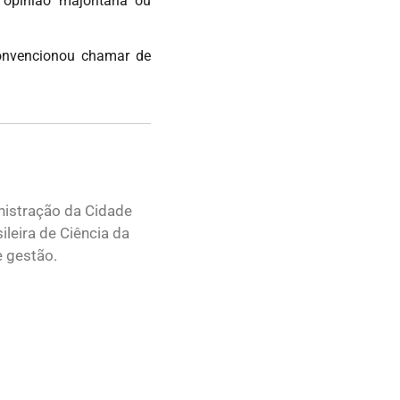
opinião majoritária ou
convencionou chamar de
nistração da Cidade
leira de Ciência da
e gestão.