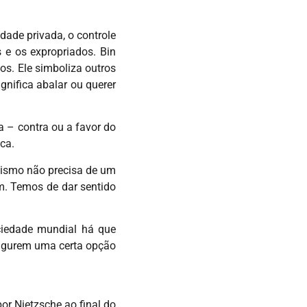
dade privada, o controle
 e os expropriados. Bin
os. Ele simboliza outros
gnifica abalar ou querer
a – contra ou a favor do
ica.
alismo não precisa de um
ém. Temos de dar sentido
ociedade mundial há que
figurem uma certa opção
or Nietzsche ao final do