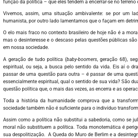
função da política – que eles tendem a encerrar-se no terreno
Vivemos, assim, uma situação ambivalente: se por um 
humanista, por outro lado lamentamos que o façam em detrime
O elo mais fraco no contexto brasileiro de hoje não é a mo
mas o desinteresse e o descaso pelas questões públicas são
em nossa sociedade.
A geração de tudo política (
baby-boomers
, geração 68), se
espiritual, ou seja, a busca pelo sentido da vida. Eis aí o 
passar de uma questão para outra – é passar de uma questã
essencialmente espiritual, qual o sentido de sua vida? São d
questão política que, o mais das vezes, as encerra e as operac
Toda a história da humanidade comprova que a transforma
sociedade também não é suficiente para o indivíduo transfor
Assim como a política não substitui a sabedoria, como se j
moral não substituem a política. Toda monotemática é perig
sua despolitização. A Queda do Muro de Berlim e a desintegra