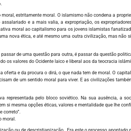
.
 moral, estritamente moral. O islamismo não condena a proprie
assalariado e a mais valia, a expropriação, os expropriadores
ativa moral ao capitalismo para os jovens islamistas fanatizad
 uma nova ética, e até mesmo uma outra civilização, mas não si
 passar de uma questão para outra, é passar da questão politic
do os valores do Ocidente laico e liberal aos da teocracia islâm
da oferta e da procura o dirá, o que nada tem de moral. O capit
ecisam de um sentido moral para viver. E as civilizações tamb
va representada pelo bloco soviético. Na sua ausência, a s
 em si mesma opções éticas, valores e mentalidade que lhe con
e correto”.
o moral.
zação ou de descristianização . Era este o processo apontado p