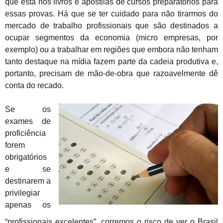
que está nos livros e apostilas de cursos preparatórios para
essas provas. Há que se ter cuidado para não tirarmos do
mercado de trabalho profissionais que são destinados a
ocupar segmentos da economia (micro empresas, por
exemplo) ou a trabalhar em regiões que embora não tenham
tanto destaque na mídia fazem parte da cadeia produtiva e,
portanto, precisam de mão-de-obra que razoavelmente dê
conta do recado.
Se os
exames de
proficiência
forem
obrigatórios
e se
destinarem a
privilegiar
apenas os
“profissionais excelentes”, corremos o risco de ver o Brasil