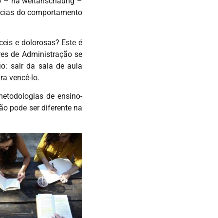
ão – na weltanschaung –
iências do comportamento
eis e dolorosas? Este é
res de Administração se
o: sair da sala de aula
ra vencê-lo.
etodologias de ensino-
o pode ser diferente na