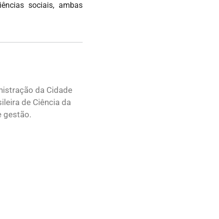
iências sociais, ambas
nistração da Cidade
leira de Ciência da
e gestão.