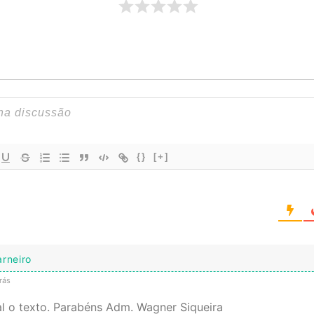
{}
[+]
arneiro
rás
l o texto. Parabéns Adm. Wagner Siqueira