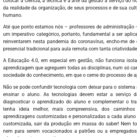
colocar a ciência, a técnica e a arte da gestão a serviço 
da realidade da organização, de seus processos e de sua cult
humano.
Até que ponto estamos nós – professores de administração –
um imperativo categórico, portanto, fundamental a ser apli
reinventarem nesta pandemia do coronavírus, encho-me de c
presencial tradicional para aula remota com tanta criativida
A Educação 4.0, em especial em gestão, não funciona isol
aprendizagem que agreguem todas as disciplinas, num só cam
sociedade do conhecimento, em que o cerne do processo de ap
Não se pode confundir tecnologia com deixar para o sistema
ensinar o aluno. As tecnologias devem estar a serviço d
diagnosticar o aprendizado do aluno e complementar o tra
tenha ideia melhor, mais compreensiva, dos caminhos a
aprendizagens customizadas e personalizadas a cada aluno 
customizada, sair da produção em massa do saber! Nem t
nem para serem vocacionados a patrões ou a empregados. 