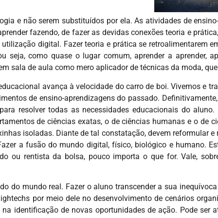
gia e não serem substituídos por ela. As atividades de ensi
render fazendo, de fazer as devidas conexões teoria e prática
utilização digital. Fazer teoria e prática se retroalimentarem
e, ou seja, como quase o lugar comum, aprender a aprender, a
o em sala de aula como mero aplicador de técnicas da moda, que
 educacional avança à velocidade do carro de boi. Vivemos e t
dimentos de ensino-aprendizagens do passado. Definitivamente,
para resolver todas as necessidades educacionais do aluno. 
artamentos de ciências exatas, o de ciências humanas e o de c
nhas isoladas. Diante de tal constatação, devem reformular e r
Fazer a fusão do mundo digital, físico, biológico e humano. Es
 ou rentista da bolsa, pouco importa o que for. Vale, sobr
o do mundo real. Fazer o aluno transcender a sua inequívoc
hightechs por meio dele no desenvolvimento de cenários organi
 na identificação de novas oportunidades de ação. Pode ser at