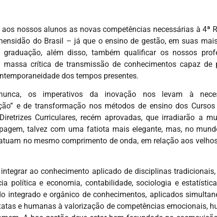
r aos nossos alunos as novas competências necessárias à 4ª Re
mensidão do Brasil – já que o ensino de gestão, em suas mais
 graduação, além disso, também qualificar os nossos prof
 massa crítica de transmissão de conhecimentos capaz de
contemporaneidade dos tempos presentes.
unca, os imperativos da inovação nos levam à neces
ação” e de transformação nos métodos de ensino dos Cursos
iretrizes Curriculares, recém aprovadas, que irradiarão a m
agem, talvez com uma fatiota mais elegante, mas, no mundo
 atuam no mesmo comprimento de onda, em relação aos velhos 
tegrar ao conhecimento aplicado de disciplinas tradicionais, 
cia política e economia, contabilidade, sociologia e estatísti
do integrado e orgânico de conhecimentos, aplicados simulta
 exatas e humanas à valorização de competências emocionais, h