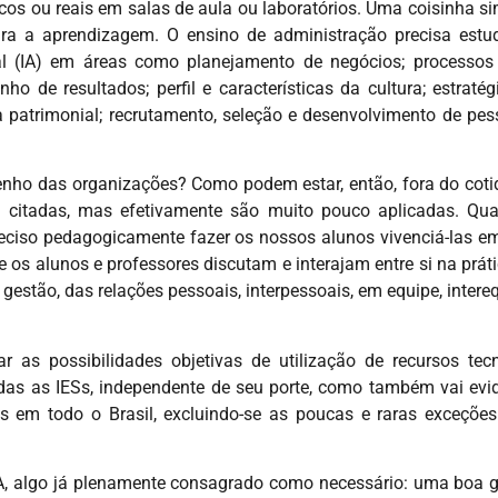
cos ou reais em salas de aula ou laboratórios. Uma coisinha 
ra a aprendizagem. O ensino de administração precisa estu
ial (IA) em áreas como planejamento de negócios; processos 
ho de resultados; perfil e características da cultura; estrat
ça patrimonial; recrutamento, seleção e desenvolvimento de pes
nho das organizações? Como podem estar, então, fora do coti
é citadas, mas efetivamente são muito pouco aplicadas. Q
preciso pedagogicamente fazer os nossos alunos vivenciá-las e
os alunos e professores discutam e interajam entre si na prátic
gestão, das relações pessoais, interpessoais, em equipe, intere
as possibilidades objetivas de utilização de recursos tec
das as IESs, independente de seu porte, como também vai evi
em todo o Brasil, excluindo-se as poucas e raras exceções
NA, algo já plenamente consagrado como necessário: uma boa ge