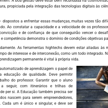
do homem. A boa gestão deve estar bem fecundada na cosmovis
ura, propiciada pela integração das tecnologias digitais às c
 dispostos a enfrentar essas mudanças, muitas vezes tão difíc
cado. Ao constatar a capacidade e a velocidade de os professo
onvicção e de confiança de que conseguirão vencer o desafi
de e competência demonstra o domínio de condições objetivas pa
adamente. As ferramentas hightechs devem estar aliadas às m
po de interesse e de interconexão, como um todo integrado. Nã
rendizagem permanente é vital à própria vida.
 automatizado de aprendizagem o papel de
a educação de qualidade. Deve permitir
balho do professor. Garantir que o aluno
 seguir, com itinerários e trilhas de
de per si. A Educação também precisa ser
odos nascem para serem empreendedores,
Cada um é único e singular, e deve ser