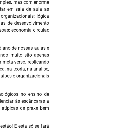
simples, mas com enorme
dar em sala de aula as
organizacionais; lógica
égias de desenvolvimento
soas; economia circular;
diano de nossas aulas e
uando muito são apenas
m meta-verso, replicando
a, na teoria, na análise,
quipes e organizacionais
nológicos no ensino de
denciar às escâncaras a
 atípicas de praxe bem
stão! E esta só se fará