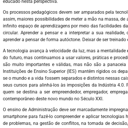
educado nesta perspectiva.
Os processos pedagógicos devem ser amparados pela tecnolo
assim, maiores possibilidades de meter a mão na massa, de ap
infinito espaço de aprendizagens por meio das facilidades da 
circular. Aprender a pensar e a interpretar a sua realidad
aprender a pensar de forma autóctone. Deixar de ser treinad
A tecnologia avança à velocidade da luz, mas a mentalidade
do futuro, mas continuamos a usar valores, práticas e proce
são muito importantes e válidas, mas não são a panaceia 
Instituições de Ensino Superior (IES) mantêm rígidos os dep
se o mundo e a vida fossem separados e distintos nessas caixi
seus cursos para alinhá-los às imposições da Indústria 4.0. 
quem se destina a ser empreendedor, empregador, empregado
contemporâneo deste novo mundo no Século XXI.
O ensino de Administração deve ser marcadamente impregnad
smartphone para fazê-lo compreender e aplicar tecnologias 
de problemas, na gestão de conflitos, na tomada de decisão,