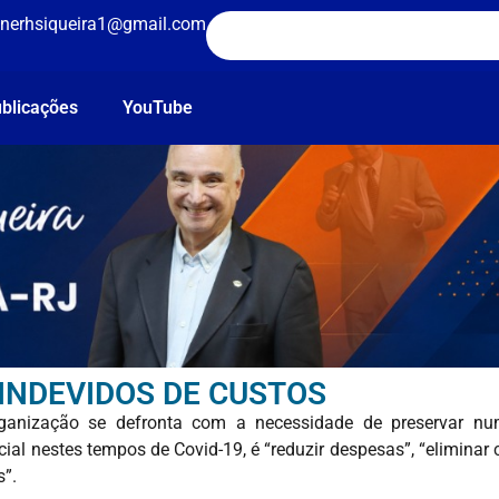
nerhsiqueira1@gmail.com
blicações
YouTube
INDEVIDOS DE CUSTOS
anização se defronta com a necessidade de preservar num
al nestes tempos de Covid-19, é “reduzir despesas”, “eliminar c
s”.