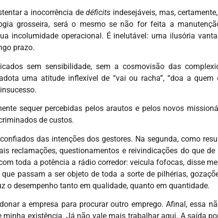
stentar a inocorrência de
déficits
indesejáveis, mas, certamente
ogia grosseira, será o mesmo se não for feita a manutençã
ua incolumidade operacional. É inelutável: uma ilusória van
ongo prazo.
icados sem sensibilidade, sem a cosmovisão das complexi
adota uma atitude inflexível de “vai ou racha”, “doa a quem 
 insucesso.
nte sequer percebidas pelos arautos e pelos novos missioná
scriminados de custos.
esconfiados das intenções dos gestores. Na segunda, como resu
mais reclamações, questionamentos e reivindicações do que de
 toda a potência a rádio corredor: veicula fofocas, disse me d
 que passam a ser objeto de toda a sorte de pilhérias, gozaçõ
duz o desempenho tanto em qualidade, quanto em quantidade.
onar a empresa para procurar outro emprego. Afinal, essa n
 minha existência. Já não vale mais trabalhar aqui. A saída po