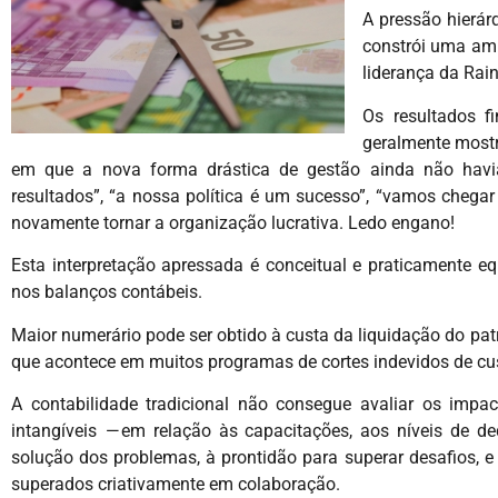
A pressão hierárq
constrói uma amb
liderança da Ra
Os resultados fi
geralmente mostr
em que a nova forma drástica de gestão ainda não havia
resultados”, “a nossa política é um sucesso”, “vamos chega
novamente tornar a organização lucrativa. Ledo engano!
Esta interpretação apressada é conceitual e praticamente e
nos balanços contábeis.
Maior numerário pode ser obtido à custa da liquidação do patr
que acontece em muitos programas de cortes indevidos de cus
A contabilidade tradicional não consegue avaliar os im
intangíveis — em relação às capacitações, aos níveis de 
solução dos problemas, à prontidão para superar desafios, e
superados criativamente em colaboração.