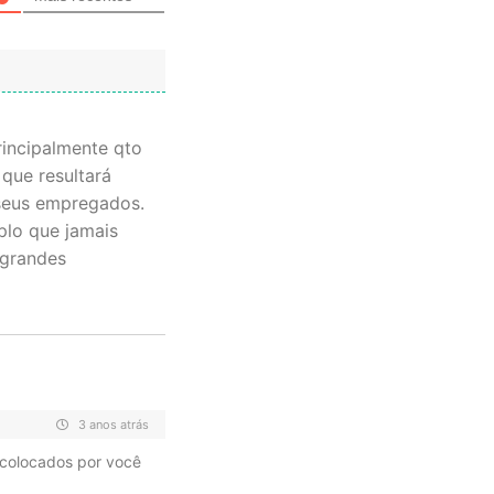
incipalmente qto
que resultará
e seus empregados.
plo que jamais
 grandes
3 anos atrás
colocados por você