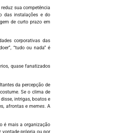
, reduz sua competência
o das instalações e do
tagem de curto prazo em
dades corporativas das
doer”, “tudo ou nada” é
rios, quase fanatizados
ltantes da percepção de
 costume. Se o clima de
isse, intrigas, boatos e
es, afrontas e
memes
. A
ão é mais a organização
r vontade própria ou por