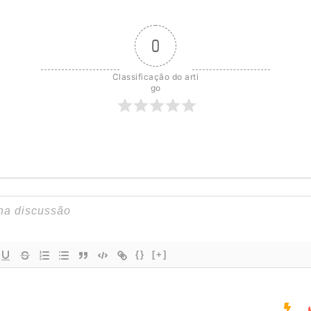
0
Classificação do arti
go
{}
[+]