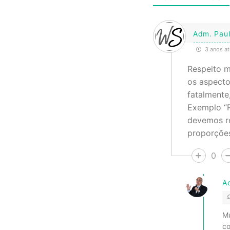
Adm. Paul
3 anos at
Respeito m
os aspecto
fatalmente
Exemplo “R
devemos re
proporçõe
0
A
Mu
co