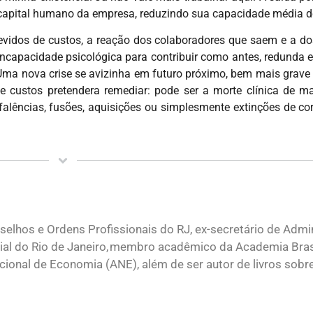
o capital humano da empresa, reduzindo sua capacidade média 
devidos de custos, a reação dos colaboradores que saem e a do
capacidade psicológica para contribuir como antes, redunda 
. Uma nova crise se avizinha em futuro próximo, bem mais grave
e custos pretendera remediar: pode ser a morte clínica de 
s falências, fusões, aquisições ou simplesmente extinções de c
elhos e Ordens Profissionais do RJ, ex-secretário de Admi
ial do Rio de Janeiro, membro acadêmico da Academia Brasi
onal de Economia (ANE), além de ser autor de livros sobr