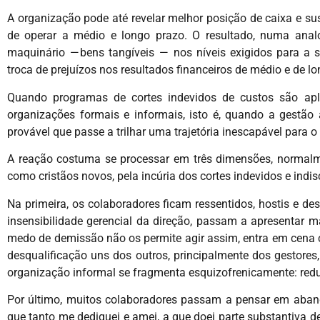
A organização pode até revelar melhor posição de caixa e su
de operar a médio e longo prazo. O resultado, numa anal
maquinário — bens tangíveis — nos níveis exigidos para a s
troca de prejuízos nos resultados financeiros de médio e de l
Quando programas de cortes indevidos de custos são apl
organizações formais e informais, isto é, quando a gestão 
provável que passe a trilhar uma trajetória inescapável para o
A reação costuma se processar em três dimensões, normalme
como cristãos novos, pela incúria dos cortes indevidos e indi
Na primeira, os colaboradores ficam ressentidos, hostis e d
insensibilidade gerencial da direção, passam a apresentar 
medo de demissão não os permite agir assim, entra em cena com
desqualificação uns dos outros, principalmente dos gestores,
organização informal se fragmenta esquizofrenicamente: re
Por último, muitos colaboradores passam a pensar em aband
que tanto me dediquei e amei, a que doei parte substantiva de