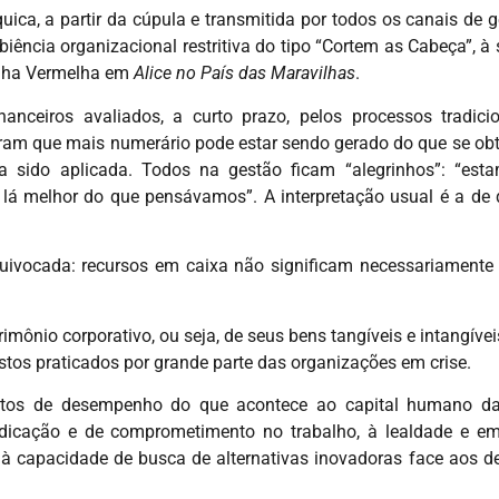
uica, a partir da cúpula e transmitida por todos os canais de g
iência organizacional restritiva do tipo “Cortem as Cabeça”, à
inha Vermelha em
Alice no País das Maravilhas
.
nanceiros avaliados, a curto prazo, pelos processos tradici
am que mais numerário pode estar sendo gerado do que se obti
 sido aplicada. Todos na gestão ficam “alegrinhos”: “es
r lá melhor do que pensávamos”. A interpretação usual é a de
quivocada: recursos em caixa não significam necessariamente 
imônio corporativo, ou seja, de seus bens tangíveis e intangíve
tos praticados por grande parte das organizações em crise.
pactos de desempenho do que acontece ao capital humano d
dedicação e de comprometimento no trabalho, à lealdade e e
 à capacidade de busca de alternativas inovadoras face aos de