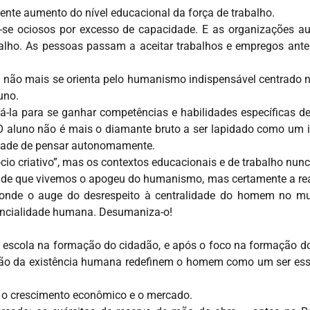
nte aumento do nível educacional da força de trabalho.
se ociosos por excesso de capacidade. E as organizações 
balho. As pessoas passam a aceitar trabalhos e empregos ant
o: não mais se orienta pelo humanismo indispensável centrado n
uno.
rmá-la para se ganhar competências e habilidades específicas 
O aluno não é mais o diamante bruto a ser lapidado como um i
cidade de pensar autonomamente.
cio criativo”, mas os contextos educacionais e de trabalho nunc
o de que vivemos o apogeu do humanismo, mas certamente a real
esconde o auge do desrespeito à centralidade do homem no 
encialidade humana. Desumaniza-o!
da escola na formação do cidadão, e após o foco na formaçã
ização da existência humana redefinem o homem como um ser e
a o crescimento econômico e o mercado.