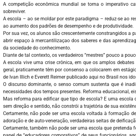
A competição econômica mundial se torna o imperativo cat
sobreviver.
A escola – ao se moldar por este paradigma – reduz-se ao res
ao aumento dos padrões de desempenho e de produtividade.
Por sua vez, os alunos são crescentemente constrangidos a p
abrir espaço à mercantilizaçao dos saberes e das aprendiza
da sociedade do conhecimento.
Diante de tal contexto, os verdadeiros “mestres” pouco a pouc
A escola vive uma crise crônica, em que os amplos debates n
geral, praticamente têm por consenso a colocarem em estágio d
de Ivan Illich e Everett Reimer publicado aqui no Brasil nos id
O discurso dominante, o senso comum sustenta que é inadiá
necessidades dos tempos presentes. Reforma educacional, eis 
Mas reforma para edificar que tipo de escola? E uma escola
sem direção e sentido, não constrói a trajetória de sua existên
Certamente, não pode ser uma escola voltada à formação de 
adoração e de auto-veneração, verdadeiras seitas de deificaçã
Certamente, também não pode ser uma escola que pretenda fo
papel de “educadores corporativos” de seus funcionários, ag