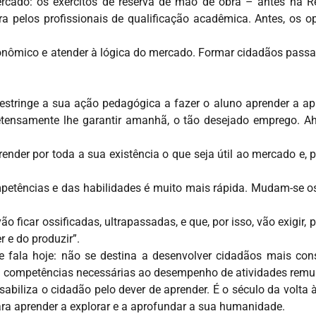
rcado: os exércitos de reserva de mão de obra – antes na Re
a pelos profissionais de qualificação acadêmica. Antes, os op
nômico e atender à lógica do mercado. Formar cidadãos passa 
Restringe a sua ação pedagógica a fazer o aluno aprender a a
etensamente lhe garantir amanhã, o tão desejado emprego. Ah
ender por toda a sua existência o que seja útil ao mercado e, p
etências e das habilidades é muito mais rápida. Mudam-se os
 ficar ossificadas, ultrapassadas, e que, por isso, vão exigir, 
 e do produzir”.
 fala hoje: não se destina a desenvolver cidadãos mais cons
em competências necessárias ao desempenho de atividades rem
biliza o cidadão pelo dever de aprender. É o século da volta 
ara aprender a explorar e a aprofundar a sua humanidade.