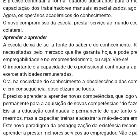
É preciso continuar a formar quadros adestrados para o me
capacitação dos trabalhadores manuais especializados, agor
Agora, os operários acadêmicos do conhecimento.
O novo compromisso da escola: prestar serviço ao mundo eco
colateral.
Aprender a aprender
A escola deixa de ser a fonte do saber e do conhecimento. 
necessitadas pelo mercado que lhe garanta hoje, e pode pr
empregabilidade e no empreendedorismo, ou seja: Vire-se!
O importante é a capacidade de o profissional continuar a apr
exercer atividades remuneradas.
Ora, na sociedade do conhecimento a obsolescência das comp
e, em conseqüência, obsoletizam-se todos.
É preciso aprender a aprender novas competências, que logo vão
permanente para a aquisição de novas competências “do fazer
Eis aí a educação continuada e permanente de que tanto se
mesmos, mas a capacitar, treinar e adestrar a mão-de-obra 
Este novo paradigma da pedagogização da existência responsa
aprender a prestar melhores serviços ao empregador. Não é p