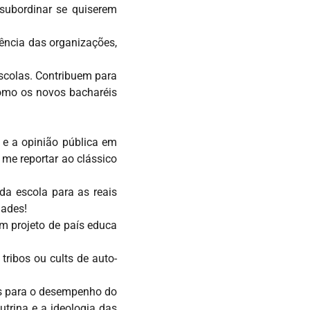
subordinar se quiserem
iência das organizações,
scolas. Contribuem para
como os novos bacharéis
s e a opinião pública em
 me reportar ao clássico
da escola para as reais
dades!
m projeto de país educa
ribos ou cults de auto-
is para o desempenho do
utrina e a ideologia das