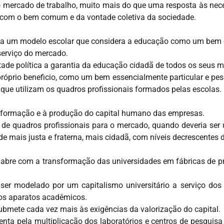
o mercado de trabalho, muito mais do que uma resposta às ne
o com o bem comum e da vontade coletiva da sociedade.
iza um modelo escolar que considera a educação como um bem 
 serviço do mercado.
ade política a garantia da educação cidadã de todos os seus 
róprio beneficio, como um bem essencialmente particular e pes
que utilizam os quadros profissionais formados pelas escolas.
à formação e à produção do capital humano das empresas.
de quadros profissionais para o mercado, quando deveria ser
 mais justa e fraterna, mais cidadã, com níveis decrescentes d
abre com a transformação das universidades em fábricas de pr
er modelado por um capitalismo universitário a serviço dos 
os aparatos acadêmicos.
submete cada vez mais às exigências da valorização do capital.
a pela multiplicação dos laboratórios e centros de pesquisa p