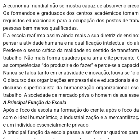
A economia mundial não se mostra capaz de absorver o cresce
Os formandos e graduados dos centros acadêmicos tornam-
requisitos educacionais para a ocupação dos postos de tra
pessoas bem menos qualificadas.
E a escola reafirma assim ainda mais a sua diretriz de ensin
pensar a atividade humana e na qualificação intelectual do al
Perde-se o senso crítico da realidade no sentido de transfo
trabalho. Não mais forma quadros para uma elite pensante. 
as competências “do produzir e do fazer” e perde-se a capa
Nunca se falou tanto em criatividade e inovação, louva-se “o ó
O discurso das organizações empresariais e educacionais é 
discurso superficialista da humanização organizacional 
trabalho. A sociedade de mercado priva o homem de sua ess
A Principal Função da Escola
Após o foco da escola na formação do crente, após o foco 
com o ideal humanístico, a industrialização e a mercantil
e um individuo essencialmente privado.
A principal função da escola passa a ser formar quadros par