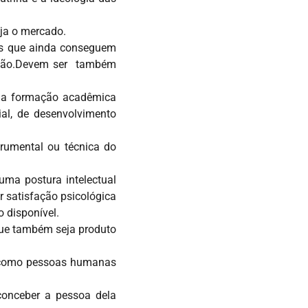
eja o mercado.
 os que ainda conseguem
dução.Devem ser também
pela formação acadêmica
al, de desenvolvimento
strumental ou técnica do
uma postura intelectual
ar satisfação psicológica
o disponível.
que também seja produto
os como pessoas humanas
 conceber a pessoa dela