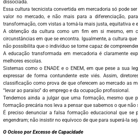
dissociada.
Essa cultura tecnicista convertida em mercadoria só pode ser
valor no mercado, e não mais para a diferenciação, p
transformação, com vistas a torná-la mais justa, equitativa e 
A obtenção da cultura como um fim em si mesmo, em con
circunstâncias em que se encontra. Igualmente, a cultura qu
não possibilita que o indivíduo se torne capaz de compreender
A educação transformada em mercadoria é claramente expre
melhores escolas.
Sistemas como o ENADE e o ENEM, em que pese a sua legit
expressar de forma contundente este viés. Assim, direto
classificação como prova de que oferecem ao mercado as mel
“levar ao paraíso” do emprego e da ocupação profissional.
Tendemos ainda a julgar que uma formação, mesmo que pr
formação precária nos leva a pensar que sabemos o que não
É preciso denunciar a falsa formação educacional que se 
engendram; não insistir no equívoco de que para superá-la s
O Ocioso por Excesso de Capacidade