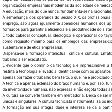
organizações empresariais modernas da sociedade de merca
A educação, mais do que nunca, fundamenta-se na racionalida
À semelhança dos operários do Século XIX, os profissionais 
emprego, são agora igualmente apêndices humanos dos ap
formados para garantir a eficiência e a produtividade do sist
É todo cabedal conceptual, ideológico e operacional do tay
como requisito mínimo para os empregos das empresas-cid
sustentável e de ética empresarial.
Dispensa-se a formação intelectual, crítica e cultural. Enf
trabalho a ser executado.
É evidente que o domínio da tecnologia é imprescindível à 
restrita à tecnologia é levado a identificar-se com os aparatos 
apenas por fazer o trabalho bem feito, o que lhe é propiciado 
A técnica é apenas extensão do braço humano e, por isso, f
da inventividade humana, não expressa e não esgota todas a
A cultura se converte também em mercadoria. Deixa de ser 
únicas e singulares. A cultura tecnicista instrumentaliza os 
A formação em sua integralidade e inteireza se dá a parti