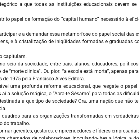
egórico a que todas as instituições educacionais devem se 
trito papel de formação do “capital humano” necessário à efic
articipar e a demandar essa metamorfose do papel social das e
gens, e à cristalização de iniqüidades formadas e graduadas 
o capitulam.
o seio da sociedade, entre pais, alunos, educadores, político
e “morte clinica”. Ou pior: “a escola está morta”, apenas para
os de 1975 pela Francisco Alves Editora.
vel uma profunda reforma educacional, que resgate o papel 
aí a solução mágica, o “Abra-te Sésamo” para todas as dificul
 destinada a que tipo de sociedade? Ora, uma nação que não te
cia.
quadros para as organizações transformadas em verdadeiras t
o do trabalho.
rmar gerentes, gestores, empreendedores e líderes empresaria
ora chamados de colaboradores, inoculando-lhes a lógica, a do