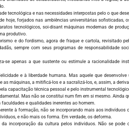
do.
de tecnológica e nas necessidades interpostas pelo o que des
de hoje, forjados nas ambiências universitárias sofisticadas,
aratos tecnológicos, soi-disant máquinas modernas de pro
ema produtivo.
lorismo e do fordismo, agora de fraque e cartola, revisitado 
adãs, sempre com seus programas de responsabilidade soci
atiza-se apenas a que sustente ou estimule a racionalidade in
felicidade e à liberdade humana. Mas aquele que desenvolve 
e as máquinas, a mitificá-los e a sacralizá-los, e, assim, a deriv
pela capacitação técnica pessoal e pelo instrumental tecnológic
undamental. Mas não se constitui num fim em si mesmo. Ainda 
s faculdades e qualidades inerentes ao homem.
inerente à formação, não se incorporando mais aos indivídu
indivíduos, e não mais os forma. Em verdade, os deforma.
r da incorporação da cultura pelos indivíduos. Não se pode