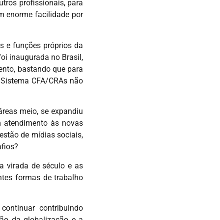
tros profissionais, para
m enorme facilidade por
s e funções próprios da
oi inaugurada no Brasil,
mento, bastando que para
o Sistema CFA/CRAs não
áreas meio, se expandiu
m atendimento às novas
estão de mídias sociais,
afios?
 virada de século e as
ntes formas de trabalho
continuar contribuindo
ão da globalização e a