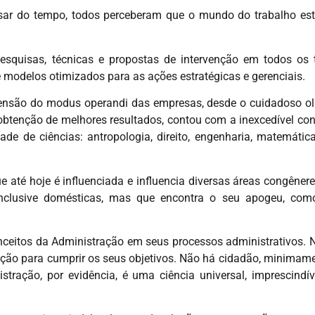
sar do tempo, todos perceberam que o mundo do trabalho est
pesquisas, técnicas e propostas de intervenção em todos os 
e modelos otimizados para as ações estratégicas e gerenciais.
eensão do modus operandi das empresas, desde o cuidadoso ol
btenção de melhores resultados, contou com a inexcedível con
de de ciências: antropologia, direito, engenharia, matemática,
 até hoje é influenciada e influencia diversas áreas congêner
clusive domésticas, mas que encontra o seu apogeu, como
nceitos da Administração em seus processos administrativos. 
ação para cumprir os seus objetivos. Não há cidadão, minimame
tração, por evidência, é uma ciência universal, imprescindív