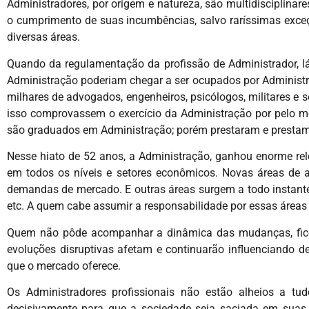
Administradores, por origem e natureza, são multidisciplinar
o cumprimento de suas incumbências, salvo raríssimas exceç
diversas áreas.
Quando da regulamentação da profissão de Administrador, l
Administração poderiam chegar a ser ocupados por Administrado
milhares de advogados, engenheiros, psicólogos, militares e s
isso comprovassem o exercício da Administração por pelo 
são graduados em Administração; porém prestaram e prestam
Nesse hiato de 52 anos, a Administração, ganhou enorme rel
em todos os níveis e setores econômicos. Novas áreas de 
demandas de mercado. E outras áreas surgem a todo instante, 
etc. A quem cabe assumir a responsabilidade por essas áreas 
Quem não pôde acompanhar a dinâmica das mudanças, ficou 
evoluções disruptivas afetam e continuarão influenciando d
que o mercado oferece.
Os Administradores profissionais não estão alheios a tud
decisivamente para que a sociedade seja saciada em suas 