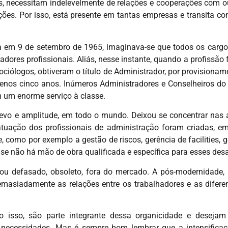
es, necessitam indelevelmente de relações e cooperações com ou
ões. Por isso, está presente em tantas empresas e transita co
á em 9 de setembro de 1965, imaginava-se que todos os cargo
res profissionais. Aliás, nesse instante, quando a profissão f
ociólogos, obtiveram o título de Administrador, por provisiona
menos cinco anos. Inúmeros Administradores e Conselheiros d
 um enorme serviço à classe.
evo e amplitude, em todo o mundo. Deixou se concentrar nas 
atuação dos profissionais de administração foram criadas, e
como por exemplo a gestão de riscos, gerência de facilities, g
se não há mão de obra qualificada e específica para esses des
defasado, obsoleto, fora do mercado. A pós-modernidade, a
emasiadamente as relações entre os trabalhadores e as difere
o isso, são parte integrante dessa organicidade e desejam 
necessidades. Mas é sempre bom lembrar que a intensificaç