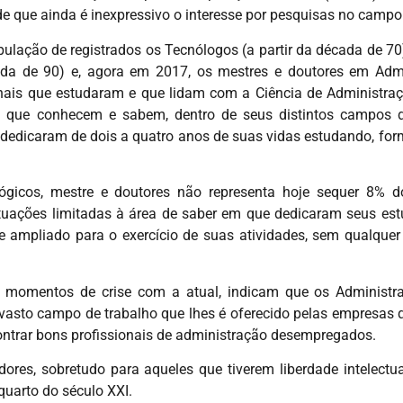
e que ainda é inexpressivo o interesse por pesquisas no campo
ulação de registrados os Tecnólogos (a partir da década de 70
cada de 90) e, agora em 2017, os mestres e doutores em Admi
onais que estudaram e que lidam com a Ciência de Administra
ais que conhecem e sabem, dentro de seus distintos campos
, dedicaram de dois a quatro anos de suas vidas estudando, fo
ógicos, mestre e doutores não representa hoje sequer 8% do
atuações limitadas à área de saber em que dedicaram seus est
mpliado para o exercício de suas atividades, sem qualquer l
momentos de crise com a atual, indicam que os Administra
 vasto campo de trabalho que lhes é oferecido pelas empresas
contrar bons profissionais de administração desempregados.
ores, sobretudo para aqueles que tiverem liberdade intelectua
uarto do século XXI.