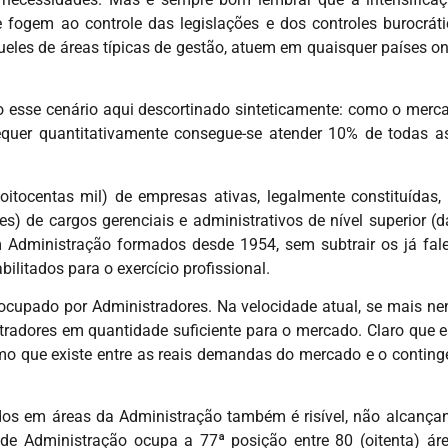
 fogem ao controle das legislações e dos controles burocráti
queles de áreas típicas de gestão, atuem em quaisquer países 
o esse cenário aqui descortinado sinteticamente: como o merca
sequer quantitativamente consegue-se atender 10% de todas 
itocentas mil) de empresas ativas, legalmente constituídas
es) de cargos gerenciais e administrativos de nível superior 
 Administração formados desde 1954, sem subtrair os já fale
ilitados para o exercício profissional.
 ocupado por Administradores. Na velocidade atual, se mais 
stradores em quantidade suficiente para o mercado. Claro que 
smo que existe entre as reais demandas do mercado e o conting
os em áreas da Administração também é risível, não alcança
 de Administração ocupa a 77ª posição entre 80 (oitenta) ár