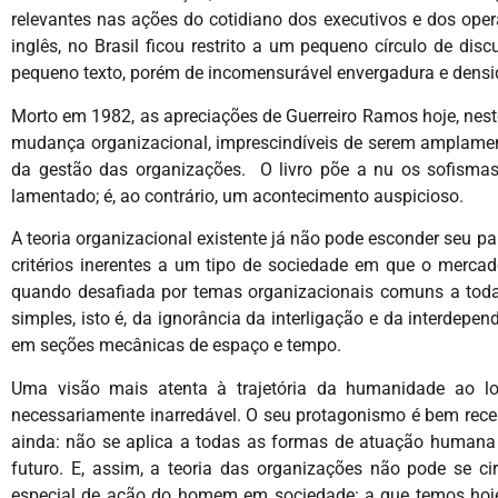
relevantes nas ações do cotidiano dos executivos e dos op
inglês, no Brasil ficou restrito a um pequeno círculo de dis
pequeno texto, porém de incomensurável envergadura e densid
Morto em 1982, as apreciações de Guerreiro Ramos hoje, nest
mudança organizacional, imprescindíveis de serem amplament
da gestão das organizações. O livro põe a nu os sofismas
lamentado; é, ao contrário, um acontecimento auspicioso.
A teoria organizacional existente já não pode esconder seu pa
critérios inerentes a um tipo de sociedade em que o merca
quando desafiada por temas organizacionais comuns a toda
simples, isto é, da ignorância da interligação e da interdep
em seções mecânicas de espaço e tempo.
Uma visão mais atenta à trajetória da humanidade ao 
necessariamente inarredável. O seu protagonismo é bem recent
ainda: não se aplica a todas as formas de atuação humana 
futuro. E, assim, a teoria das organizações não pode se c
especial de ação do homem em sociedade: a que temos hoj