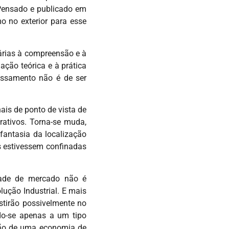
 Pensado e publicado em
mo no exterior para esse
sárias à compreensão e à
ção teórica e à prática
assamento não é de ser
ais de ponto de vista de
rativos. Torna-se muda,
antasia da localização
as estivessem confinadas
dade de mercado não é
lução Industrial. E mais
stirão possivelmente no
ndo-se apenas a um tipo
ção de uma economia de