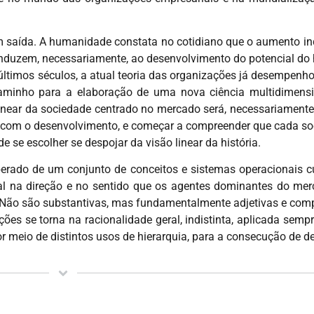
m saída. A humanidade constata no cotidiano que o aumento in
onduzem, necessariamente, ao desenvolvimento do potencial do
últimos séculos, a atual teoria das organizações já desempenh
aminho para a elaboração de uma nova ciência multidimensi
near da sociedade centrado no mercado será, necessariamente, 
são com o desenvolvimento, e começar a compreender que cada 
se escolher se despojar da visão linear da história.
berado de um conjunto de conceitos e sistemas operacionais cu
nal na direção e no sentido que os agentes dominantes do me
 Não são substantivas, mas fundamentalmente adjetivas e comp
ções se torna na racionalidade geral, indistinta, aplicada semp
 meio de distintos usos de hierarquia, para a consecução de d