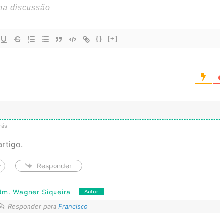
{}
[+]
rás
artigo.
Responder
dm. Wagner Siqueira
Autor
Responder para
Francisco