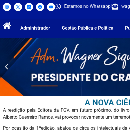
Estamos no Whatsapp!
wag
Administrador
Gestão Pública e Política
Pu
A NOVA CI
A reedição pela Editora da FGV, em futuro próximo, do liv
Alberto Guerreiro Ramos, vai provocar novamente um terremot
Por ocasião da 1ªedição, abalou os círculos intelectuais 