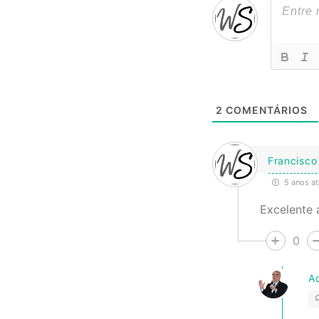
2
COMENTÁRIOS
Francisco
5 anos at
Excelente 
0
A