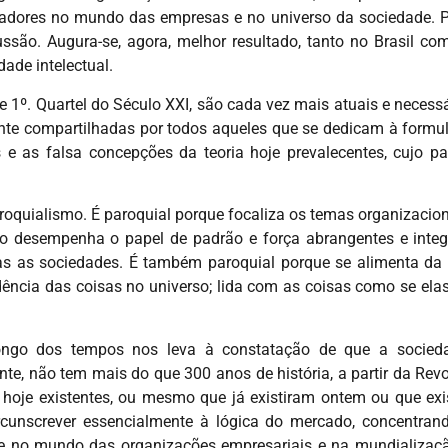
eradores no mundo das empresas e no universo da sociedade.
cussão. Augura-se, agora, melhor resultado, tanto no Brasil co
ade intelectual.
e 1º. Quartel do Século XXI, são cada vez mais atuais e neces
e compartilhadas por todos aqueles que se dedicam à formula
 e as falsa concepções da teoria hoje prevalecentes, cujo p
roquialismo. É paroquial porque focaliza os temas organizacion
do desempenha o papel de padrão e força abrangentes e integ
s as sociedades. É também paroquial porque se alimenta da f
endência das coisas no universo; lida com as coisas como se el
longo dos tempos nos leva à constatação de que a socie
e, não tem mais do que 300 anos de história, a partir da Revo
hoje existentes, ou mesmo que já existiram ontem ou que exi
ircunscrever essencialmente à lógica do mercado, concentra
e no mundo das organizações empresariais e na mundializa