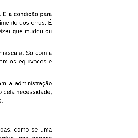
. E a condição para
imento dos erros.
É
izer que mudou ou
smascara.
Só com a
com os equívocos e
om a administração
do pela necessidade,
s.
soas, como se uma