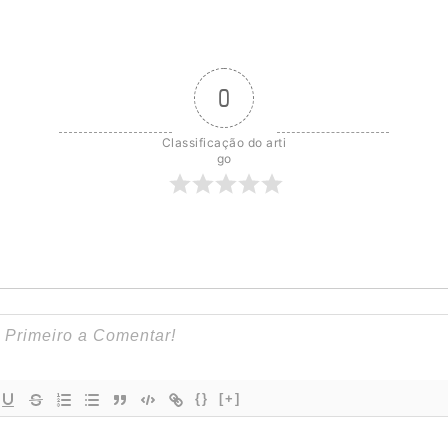
0
Classificação do arti
go
{}
[+]