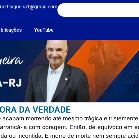
nerhsiqueira1@gmail.com
blicações
YouTube
HORA DA VERDADE
 acabam morrendo até mesmo trágica e tristemente
 arrancá-la com coragem. Então, de equívoco em e
ida ou incontida. E morre de morte nem sempre acid