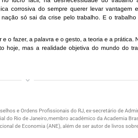
r no lucro fácil, na desnecessidade do trabalho
gica corrosiva do sempre querer levar vantagem e
nação só sai da crise pelo trabalho. E o trabalh
 e o fazer, a palavra e o gesto, a teoria e a prática.
N
o hoje, mas a realidade objetiva do mundo do tr
elhos e Ordens Profissionais do RJ, ex-secretário de Admi
ial do Rio de Janeiro, membro acadêmico da Academia Brasi
onal de Economia (ANE), além de ser autor de livros sobr