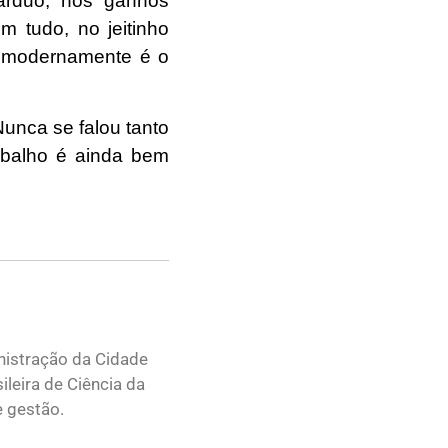
 árduo, nos ganhos
m tudo, no jeitinho
o modernamente é o
unca se falou tanto
abalho é ainda bem
nistração da Cidade
leira de Ciência da
e gestão.